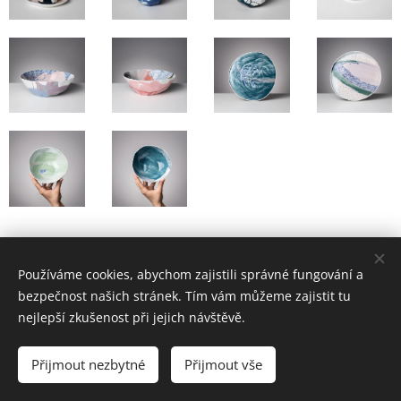
Používáme cookies, abychom zajistili správné fungování a
bezpečnost našich stránek. Tím vám můžeme zajistit tu
nejlepší zkušenost při jejich návštěvě.
© 2023 Všechna práva vyhrazena
Přijmout nezbytné
Přijmout vše
Vytvořeno službou
Webnode
Cookies