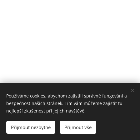
Používáme cookies, abychom zajistili správné fungování a
bezpečnost našich stránek. Tím vám můžeme zajistit tu
nejlepší zkušenost při jejich návštěvě.
© 2023 Všechna práva vyhrazena
Přijmout nezbytné
Přijmout vše
Vytvořeno službou
Webnode
Cookies