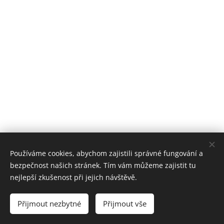
Používáme cookies, abychom zajistili správné fungování a
bezpečnost našich stránek. Tím vám můžeme zajistit tu
nejlepší zkušenost při jejich návštěvě.
© 2023 Všechna práva vyhrazena
Přijmout nezbytné
Přijmout vše
Vytvořeno službou
Webnode
Cookies